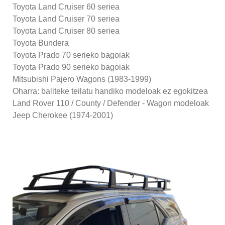
Toyota Land Cruiser 60 seriea
Toyota Land Cruiser 70 seriea
Toyota Land Cruiser 80 seriea
Toyota Bundera
Toyota Prado 70 serieko bagoiak
Toyota Prado 90 serieko bagoiak
Mitsubishi Pajero Wagons (1983-1999)
Oharra: baliteke teilatu handiko modeloak ez egokitzea
Land Rover 110 / County / Defender - Wagon modeloak
Jeep Cherokee (1974-2001)