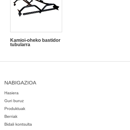
Kamioi-oheko bastidor
tubularra
NABIGAZIOA
Hasiera
Guri buruz
Produktuak
Berriak
Bidali kontsulta