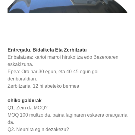
Entregatu, Bidalketa Eta Zerbitzatu
Enbalatzea: kartoi marroi hirukoitza edo Bezeroaren
eskakizuna.
Epea: Oro har 30 egun, eta 40-45 egun goi-
denboraldian.
Zerbitzaria: 12 hilabeteko bermea
ohiko galderak
Q1. Zein da MOQ?
MOQ 100 multzo da, baina laginaren eskaera onargarria
da.
Q2. Neurrira egin dezakezu?