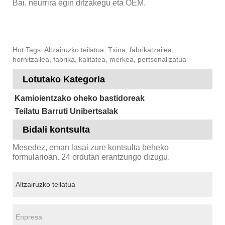
Bai, neurrira egin ditzakegu eta OEM.
Hot Tags: Altzairuzko teilatua, Txina, fabrikatzailea,
hornitzailea, fabrika, kalitatea, merkea, pertsonalizatua
Lotutako Kategoria
Kamioientzako oheko bastidoreak
Teilatu Barruti Unibertsalak
Bidali kontsulta
Mesedez, eman lasai zure kontsulta beheko
formularioan. 24 ordutan erantzungo dizugu.