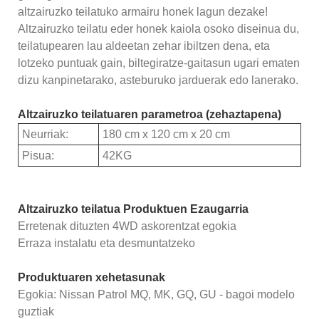
altzairuzko teilatuko armairu honek lagun dezake!
Altzairuzko teilatu eder honek kaiola osoko diseinua du,
teilatupearen lau aldeetan zehar ibiltzen dena, eta
lotzeko puntuak gain, biltegiratze-gaitasun ugari ematen
dizu kanpinetarako, asteburuko jarduerak edo lanerako.
Altzairuzko teilatuaren parametroa (zehaztapena)
Neurriak:
180 cm x 120 cm x 20 cm
Pisua:
42KG
Altzairuzko teilatua Produktuen Ezaugarria
Erretenak dituzten 4WD askorentzat egokia
Erraza instalatu eta desmuntatzeko
Produktuaren xehetasunak
Egokia: Nissan Patrol MQ, MK, GQ, GU - bagoi modelo
guztiak