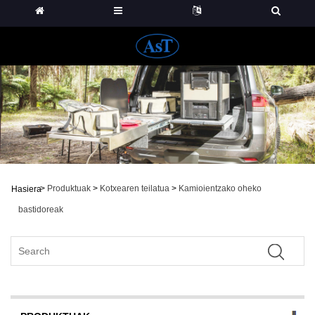
>
Produktuak
>
Kotxearen teilatua
>
Kamioientzako oheko
Hasiera
bastidoreak